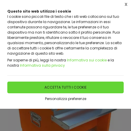
X
Questo sito web utilizza i cookie
I cookie sono piccoli file di testo che i siti web collocano sul tuo
dispositivo durante la navigazione. Le informazioni in essi
Home
Shop
Arnie e Accessori
Arnie
contenute possono riguardare te, le tue preferenze o il tuo
dispositivo ma non ti identificano sotto il profilo personale. Puoi
liberamente prestare, rifiutare o revocare il tuo consenso in
qualsiasi momento, personalizzando le tue preferenze. La scelta
di accettare tutti i cookie ti offre certamente la completezza di
navigazione di questo sito web.
Per saperne di più, leggi la nostra
Informativa sui cookie
e la
nostra
Informativa sulla privacy
ACCETTA TUTTI I COOKIE
Personalizza preferenze