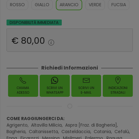
ROSSO
GIALLO
ARANCIO
VERDE
FUCSIA
DISPONIBILITÀ IMMEDIATA
€ 80,00
Richiedi Informazioni
CHIAMA
SCRIVI UN
SCRIVI UN
INDICAZIONI
ADESSO
WHATSAPP
E-MAIL
STRADALI
COME RAGGIUNGERCI DA:
Agrigento,
Altavilla Milicia,
Aspra [Fraz. di Bagheria],
Bagheria,
Caltanissetta,
Casteldaccia,
Catania,
Cefalù,
Enna,
Ficarazzi,
Messina,
Misilmeri,
Palermo,
Ragusa,