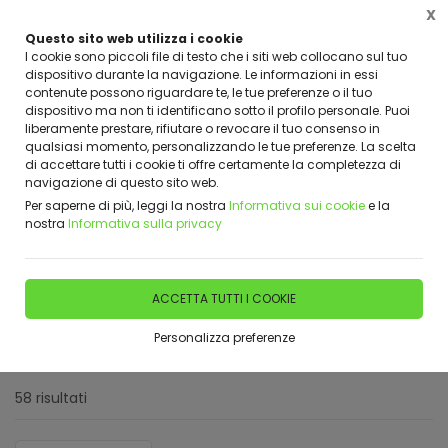
X
Questo sito web utilizza i cookie
I cookie sono piccoli file di testo che i siti web collocano sul tuo
dispositivo durante la navigazione. Le informazioni in essi
contenute possono riguardare te, le tue preferenze o il tuo
dispositivo ma non ti identificano sotto il profilo personale. Puoi
Home
Shop
Arnie e Accessori
liberamente prestare, rifiutare o revocare il tuo consenso in
qualsiasi momento, personalizzando le tue preferenze. La scelta
di accettare tutti i cookie ti offre certamente la completezza di
FILTRA
navigazione di questo sito web.
Per saperne di più, leggi la nostra
Informativa sui cookie
e la
Arnie e Accessori
nostra
Informativa sulla privacy
Filtri attivi:
Categoria:
ACCETTA TUTTI I COOKIE
Arnie e Accessori
Personalizza preferenze
Reset filtri
58 risultati