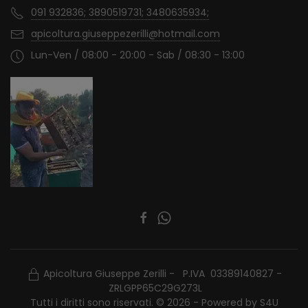
091 932836; 3890519731; 3480635934;
apicoltura.giuseppezerilli@hotmail.com
Lun-Ven / 08:00 - 20:00 - Sab / 08:30 - 13:00
Apicoltura Giuseppe Zerilli - P.IVA 03389140827 -
ZRLGPP65C29G273L
Tutti i diritti sono riservati. © 2026 - Powered by
S4U