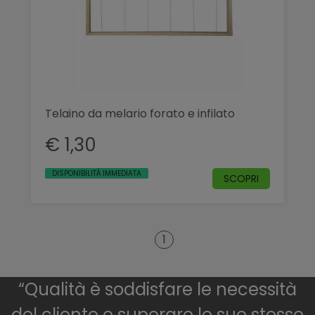
Telaino da melario forato e infilato
€ 1,30
DISPONIBILITÀ IMMEDIATA
SCOPRI
1
“Qualità è soddisfare le necessità
del cliente e superare le sue stesse