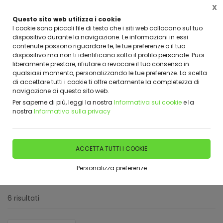
X
Questo sito web utilizza i cookie
I cookie sono piccoli file di testo che i siti web collocano sul tuo
dispositivo durante la navigazione. Le informazioni in essi
contenute possono riguardare te, le tue preferenze o il tuo
dispositivo ma non ti identificano sotto il profilo personale. Puoi
Home
Shop
Arnie e Accessori
Telaini
liberamente prestare, rifiutare o revocare il tuo consenso in
qualsiasi momento, personalizzando le tue preferenze. La scelta
di accettare tutti i cookie ti offre certamente la completezza di
FILTRA
navigazione di questo sito web.
Per saperne di più, leggi la nostra
Informativa sui cookie
e la
Telaini
nostra
Informativa sulla privacy
Filtri attivi:
Categoria:
ACCETTA TUTTI I COOKIE
Telaini
Personalizza preferenze
Reset filtri
6 risultati